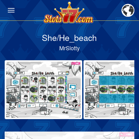
She/He_beach
MrSlotty